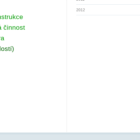
2012
nstrukce
á činnost
ra
ostí)